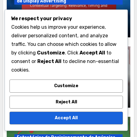
We respect your privacy
Related Post
Cookies help us improve your experience,
deliver personalized content, and analyze
traffic. You can choose which cookies to allow
Estratégias de Posicionamento de Anúncios
by clicking
Customize
. Click
Accept All
to
de Display Advertising
consent or
Reject All
to decline non-essential
Segmentação Contextual: Relevância,
cookies.
Tempo e Conexão com o Público
Rafael Andrade
04/12/2025
Customize
Reject All
Accept All
Estratégias de Posicionamento de Anúncios
de Display Advertising
Publicidade Display: Seleção de