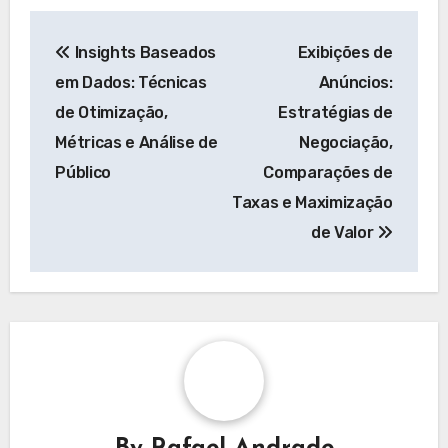
que pode ser mais benéfico do que apenas focar
em influenciadores com grandes seguidores.
Post
Insights Baseados
Exibições de
navigation
em Dados: Técnicas
Anúncios:
de Otimização,
Estratégias de
Métricas e Análise de
Negociação,
Público
Comparações de
Taxas e Maximização
de Valor