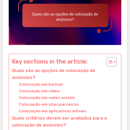
Key sections in the article:
Quais são as opções de colocação de
anúncios?
Colocação em banner
Colocação em vídeo
Colocação em redes sociais
Colocação em sites parceiros
Colocação em aplicativos móveis
Quais critérios devem ser avaliados para a
colocação de anúncios?