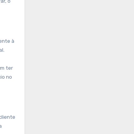
ar, o
iente à
l.
em ter
io no
cliente
a