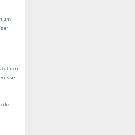
am um
usar
tribui o
teresse
a de