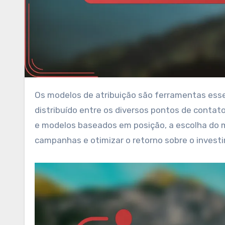
Os modelos de atribuição são ferramentas essenciais para entender como o crédito por conversões é
distribuído entre os diversos pontos de contat
e modelos baseados em posição, a escolha do 
campanhas e otimizar o retorno sobre o invest