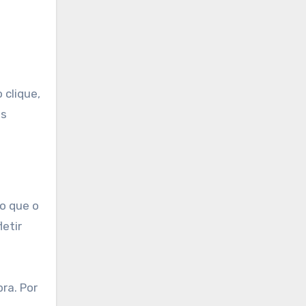
 clique,
es
to que o
letir
ra. Por